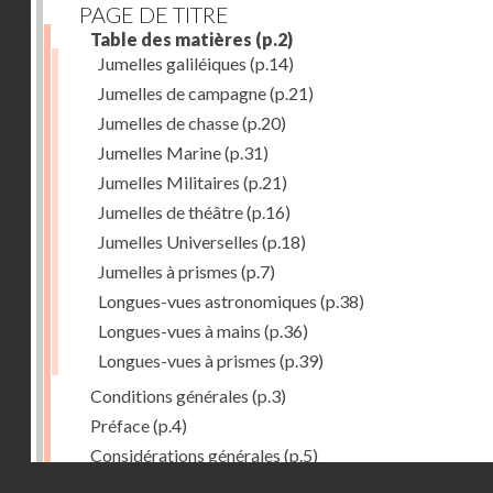
PAGE DE TITRE
Table des matières
(p.2)
Jumelles galiléiques
(p.14)
Jumelles de campagne
(p.21)
Jumelles de chasse
(p.20)
Jumelles Marine
(p.31)
Jumelles Militaires
(p.21)
Jumelles de théâtre
(p.16)
Jumelles Universelles
(p.18)
Jumelles à prismes
(p.7)
Longues-vues astronomiques
(p.38)
Longues-vues à mains
(p.36)
Longues-vues à prismes
(p.39)
Conditions générales
(p.3)
Préface
(p.4)
Considérations générales
(p.5)
Droits réservés - CNAM
1ère partie : Stéréo- jumelles à prismes Krauss
(p.7)