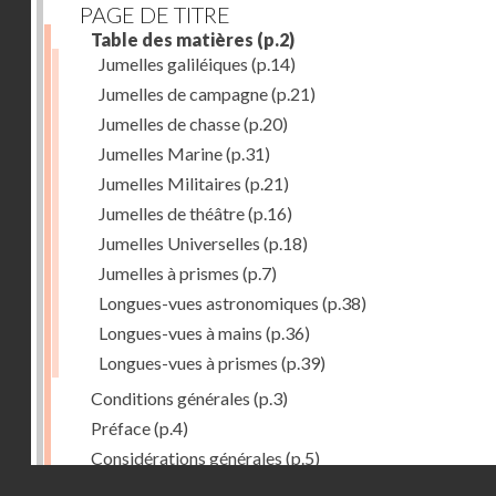
PAGE DE TITRE
Table des matières
(p.2)
Jumelles galiléiques
(p.14)
Jumelles de campagne
(p.21)
Jumelles de chasse
(p.20)
Jumelles Marine
(p.31)
Jumelles Militaires
(p.21)
Jumelles de théâtre
(p.16)
Jumelles Universelles
(p.18)
Jumelles à prismes
(p.7)
Longues-vues astronomiques
(p.38)
Longues-vues à mains
(p.36)
Longues-vues à prismes
(p.39)
Conditions générales
(p.3)
Préface
(p.4)
Considérations générales
(p.5)
Droits réservés - CNAM
1ère partie : Stéréo- jumelles à prismes Krauss
(p.7)