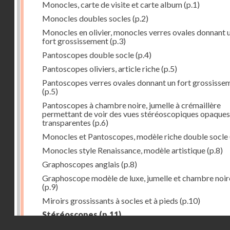
Monocles, carte de visite et carte album
(p.1)
Monocles doubles socles
(p.2)
Monocles en olivier, monocles verres ovales donnant 
fort grossissement
(p.3)
Pantoscopes double socle
(p.4)
Pantoscopes oliviers, article riche
(p.5)
Pantoscopes verres ovales donnant un fort grossisse
(p.5)
Pantoscopes à chambre noire, jumelle à crémaillère
permettant de voir des vues stéréoscopiques opaques
transparentes
(p.6)
Monocles et Pantoscopes, modèle riche double socle
Monocles style Renaissance, modèle artistique
(p.8)
Graphoscopes anglais
(p.8)
Graphoscope modèle de luxe, jumelle et chambre noir
(p.9)
Miroirs grossissants à socles et à pieds
(p.10)
Stéréoscopes
(p.11)
Droits réservés - CNAM
Stéréoscopes verres prismatiques, forme droite
(p.1