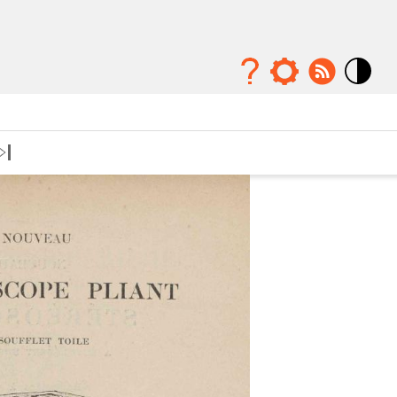
Mode
contraste
élévé