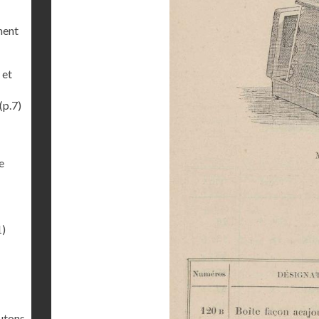
ment
 et
(p.7)
e
1)
outons