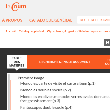
À PROPOS
CATALOGUE GÉNÉRAL
Accueil
Catalogue général
Wytenhove, Auguste - Stéréoscopes, monocles e
TABLE
T
DES
RECHERCHE DANS LE DOCUMENT
OC
MATIÈRES
Première image
Monocles, carte de visite et carte album
(p.1)
Monocles doubles socles
(p.2)
Monocles en olivier, monocles verres ovales donnant 
fort grossissement
(p.3)
Pantoscopes double socle
(p.4)