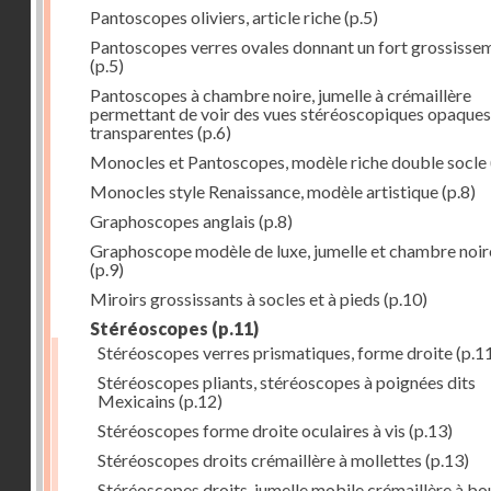
Pantoscopes oliviers, article riche
(p.5)
Pantoscopes verres ovales donnant un fort grossisse
(p.5)
Pantoscopes à chambre noire, jumelle à crémaillère
permettant de voir des vues stéréoscopiques opaques
transparentes
(p.6)
Monocles et Pantoscopes, modèle riche double socle
Monocles style Renaissance, modèle artistique
(p.8)
Graphoscopes anglais
(p.8)
Graphoscope modèle de luxe, jumelle et chambre noir
(p.9)
Miroirs grossissants à socles et à pieds
(p.10)
Stéréoscopes
(p.11)
Stéréoscopes verres prismatiques, forme droite
(p.1
Stéréoscopes pliants, stéréoscopes à poignées dits
Mexicains
(p.12)
Stéréoscopes forme droite oculaires à vis
(p.13)
Stéréoscopes droits crémaillère à mollettes
(p.13)
Stéréoscopes droits, jumelle mobile crémaillère à b