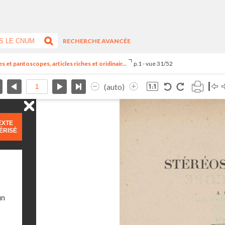
RECHERCHE AVANCÉE
t pantoscopes, articles riches et oridinair...
p.1 - vue 31/52
(auto)
EXTE
ÉRISÉ
un