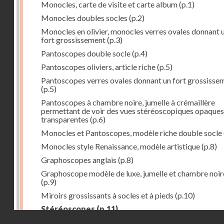
Monocles, carte de visite et carte album
(p.1)
Monocles doubles socles
(p.2)
Monocles en olivier, monocles verres ovales donnant 
fort grossissement
(p.3)
Pantoscopes double socle
(p.4)
Pantoscopes oliviers, article riche
(p.5)
Pantoscopes verres ovales donnant un fort grossisse
(p.5)
Pantoscopes à chambre noire, jumelle à crémaillère
permettant de voir des vues stéréoscopiques opaques
transparentes
(p.6)
Monocles et Pantoscopes, modèle riche double socle
Monocles style Renaissance, modèle artistique
(p.8)
Graphoscopes anglais
(p.8)
Graphoscope modèle de luxe, jumelle et chambre noir
(p.9)
Miroirs grossissants à socles et à pieds
(p.10)
Stéréoscopes
(p.11)
Droits réservés - CNAM
Stéréoscopes verres prismatiques, forme droite
(p.1