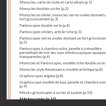
Monocles, carte de visite et carte album
(p.1)
Monocles doubles socles
(p.2)
Monocles en olivier, monocles verres ovales donnant 
fort grossissement
(p.3)
Pantoscopes double socle
(p.4)
Pantoscopes oliviers, article riche
(p.5)
Pantoscopes verres ovales donnant un fort grossisse
(p.5)
Pantoscopes à chambre noire, jumelle à crémaillère
permettant de voir des vues stéréoscopiques opaques
transparentes
(p.6)
Monocles et Pantoscopes, modèle riche double socle
Monocles style Renaissance, modèle artistique
(p.8)
Graphoscopes anglais
(p.8)
Graphoscope modèle de luxe, jumelle et chambre noir
(p.9)
Miroirs grossissants à socles et à pieds
(p.10)
Stéréoscopes
(p.11)
Droits réservés - CNAM
Stéréoscopes verres prismatiques, forme droite
(p.1