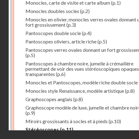
Monocles, carte de visite et carte album
(p.1)
Monocles doubles socles
(p.2)
Monocles en olivier, monocles verres ovales donnant 
fort grossissement
(p.3)
Pantoscopes double socle
(p.4)
Pantoscopes oliviers, article riche
(p.5)
Pantoscopes verres ovales donnant un fort grossisse
(p.5)
Pantoscopes à chambre noire, jumelle à crémaillère
permettant de voir des vues stéréoscopiques opaques
transparentes
(p.6)
Monocles et Pantoscopes, modèle riche double socle
Monocles style Renaissance, modèle artistique
(p.8)
Graphoscopes anglais
(p.8)
Graphoscope modèle de luxe, jumelle et chambre noir
(p.9)
Miroirs grossissants à socles et à pieds
(p.10)
Stéréoscopes
(p.11)
Droits réservés - CNAM
Stéréoscopes verres prismatiques, forme droite
(p.1