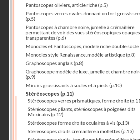
Pantoscopes oliviers, article riche
(p.5)
Pantoscopes verres ovales donnant un fort grossisse
(p.5)
Pantoscopes à chambre noire, jumelle à crémaillère
permettant de voir des vues stéréoscopiques opaques
transparentes
(p.6)
Monocles et Pantoscopes, modèle riche double socle
Monocles style Renaissance, modèle artistique
(p.8)
Graphoscopes anglais
(p.8)
Graphoscope modèle de luxe, jumelle et chambre noir
(p.9)
Miroirs grossissants à socles et à pieds
(p.10)
Stéréoscopes
(p.11)
Stéréoscopes verres prismatiques, forme droite
(p.1
Stéréoscopes pliants, stéréoscopes à poignées dits
Mexicains
(p.12)
Stéréoscopes forme droite oculaires à vis
(p.13)
Stéréoscopes droits crémaillère à mollettes
(p.13)
Stéréoscopes droits, jumelle mobile crémaillère à b