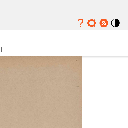
Mode
contraste
élévé