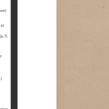
ment
 et
(p.7)
e
1)
outons