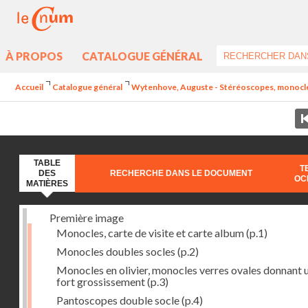
À PROPOS
CATALOGUE GÉNÉRAL
Accueil
Catalogue général
Wytenhove, Auguste - Stéréoscopes, monocles e
TABLE
T
DES
RECHERCHE DANS LE DOCUMENT
OC
MATIÈRES
Première image
Monocles, carte de visite et carte album
(p.1)
Monocles doubles socles
(p.2)
Monocles en olivier, monocles verres ovales donnant 
fort grossissement
(p.3)
Pantoscopes double socle
(p.4)