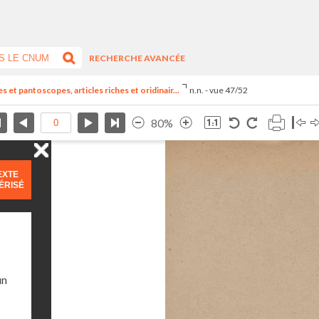
RECHERCHE AVANCÉE
t pantoscopes, articles riches et oridinair...
n.n. - vue 47/52
80%
EXTE
ÉRISÉ
un