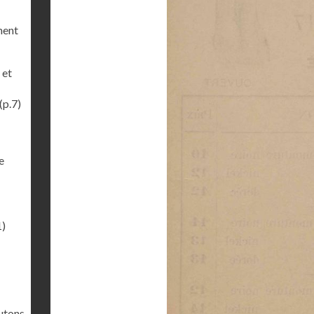
ment
 et
(p.7)
e
1)
outons