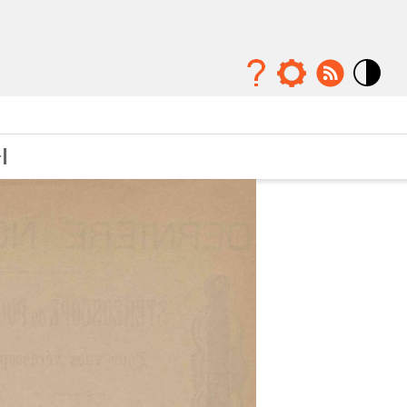
Mode
contraste
élévé