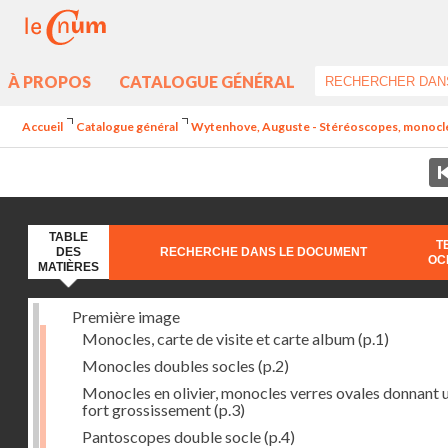
À PROPOS
CATALOGUE GÉNÉRAL
Accueil
Catalogue général
Wytenhove, Auguste - Stéréoscopes, monocles e
TABLE
T
DES
RECHERCHE DANS LE DOCUMENT
OC
MATIÈRES
Première image
Monocles, carte de visite et carte album
(p.1)
Monocles doubles socles
(p.2)
Monocles en olivier, monocles verres ovales donnant 
fort grossissement
(p.3)
Pantoscopes double socle
(p.4)