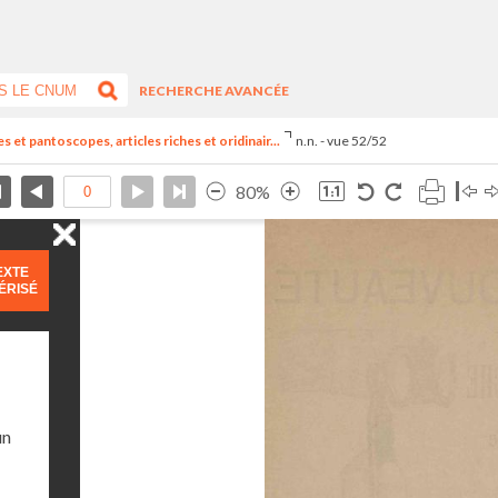
RECHERCHE AVANCÉE
t pantoscopes, articles riches et oridinair...
n.n. - vue 52/52
80%
EXTE
ÉRISÉ
un