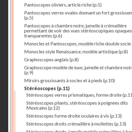
Pantoscopes oliviers, article riche
(p.5)
Pantoscopes verres ovales donnant un fort grossisse
(p.5)
Pantoscopes à chambre noire, jumelle à crémaillère
permettant de voir des vues stéréoscopiques opaques
transparentes
(p.6)
Monocles et Pantoscopes, modèle riche double socle
Monocles style Renaissance, modèle artistique
(p.8)
Graphoscopes anglais
(p.8)
Graphoscope modèle de luxe, jumelle et chambre noir
(p.9)
Miroirs grossissants à socles et à pieds
(p.10)
Stéréoscopes
(p.11)
Stéréoscopes verres prismatiques, forme droite
(p.1
Stéréoscopes pliants, stéréoscopes à poignées dits
Mexicains
(p.12)
Stéréoscopes forme droite oculaires à vis
(p.13)
Stéréoscopes droits crémaillère à mollettes
(p.13)
Stéréoscopes droits, jumelle mobile crémaillère à b