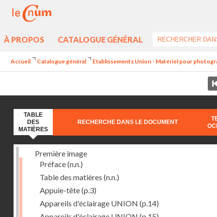
À PROPOS
CATALOGUE GÉNÉRAL
Accueil
Catalogue général
Etablissements Union - Matériel pour photograph
TABLE
T
DES
RECHERCHE DANS LE DOCUMENT
OC
MATIÈRES
Première image
Préface
(n.n.)
Table des matières
(n.n.)
Appuie-tête
(p.3)
Appareils d'éclairage UNION
(p.14)
Appareils d'éclairage UNION
(p.15)