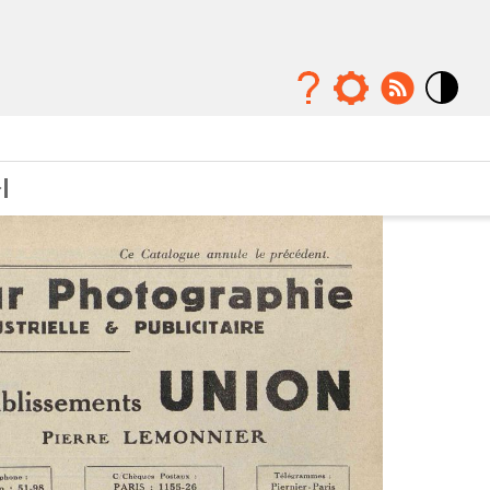
Mode
contraste
élévé