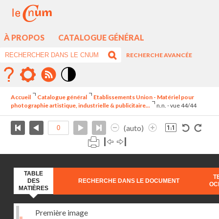
À PROPOS
CATALOGUE GÉNÉRAL
RECHERCHE AVANCÉE
Mode
contraste
Accueil
Catalogue général
Etablissements Union - Matériel pour
élévé
photographie artistique, industrielle & publicitaire...
n.n. - vue 44/44
(auto)
TABLE
T
DES
RECHERCHE DANS LE DOCUMENT
OC
MATIÈRES
Première image