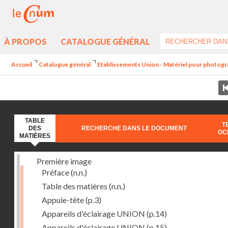
À PROPOS
CATALOGUE GÉNÉRAL
Accueil
Catalogue général
Etablissements Union - Matériel pour photograph
TABLE
T
DES
RECHERCHE DANS LE DOCUMENT
OC
MATIÈRES
Première image
Préface
(n.n.)
Table des matières
(n.n.)
Appuie-tête
(p.3)
Appareils d'éclairage UNION
(p.14)
Appareils d'éclairage UNION
(p.15)