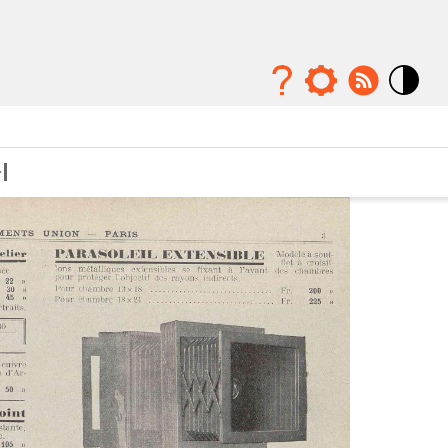
Mode
contraste
élévé