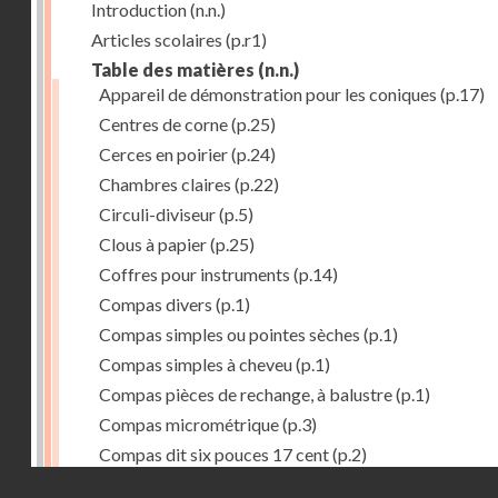
Introduction
(n.n.)
Articles scolaires
(p.r1)
Table des matières
(n.n.)
Appareil de démonstration pour les coniques
(p.17)
Centres de corne
(p.25)
Cerces en poirier
(p.24)
Chambres claires
(p.22)
Circuli-diviseur
(p.5)
Clous à papier
(p.25)
Coffres pour instruments
(p.14)
Compas divers
(p.1)
Compas simples ou pointes sèches
(p.1)
Compas simples à cheveu
(p.1)
Compas pièces de rechange, à balustre
(p.1)
Compas micrométrique
(p.3)
Compas dit six pouces 17 cent
(p.2)
Droits réservés - CNAM
Compas à brisures fixes
(p.2)