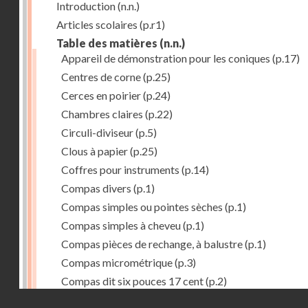
Introduction
(n.n.)
Articles scolaires
(p.r1)
Table des matières
(n.n.)
Appareil de démonstration pour les coniques
(p.17)
Centres de corne
(p.25)
Cerces en poirier
(p.24)
Chambres claires
(p.22)
Circuli-diviseur
(p.5)
Clous à papier
(p.25)
Coffres pour instruments
(p.14)
Compas divers
(p.1)
Compas simples ou pointes sèches
(p.1)
Compas simples à cheveu
(p.1)
Compas pièces de rechange, à balustre
(p.1)
Compas micrométrique
(p.3)
Compas dit six pouces 17 cent
(p.2)
Droits réservés - CNAM
Compas à brisures fixes
(p.2)