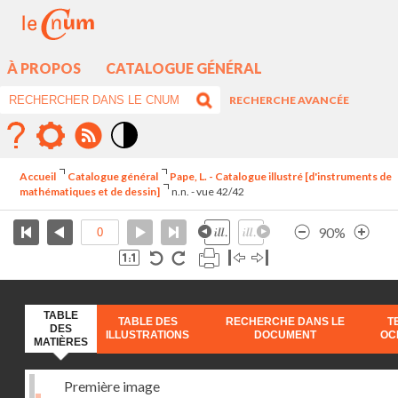
À PROPOS
CATALOGUE GÉNÉRAL
RECHERCHE AVANCÉE
Mode
contraste
Accueil
Catalogue général
Pape, L. - Catalogue illustré [d'instruments de
élévé
mathématiques et de dessin]
n.n. - vue 42/42
90%
TABLE
TABLE DES
RECHERCHE DANS LE
T
DES
ILLUSTRATIONS
DOCUMENT
OC
MATIÈRES
Première image