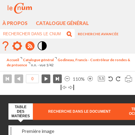
À PROPOS
CATALOGUE GÉNÉRAL
RECHERCHE AVANCÉE
Mode
contraste
Accueil
Catalogue général
Godineau, Francis - Contrôleur de rondes &
élévé
de présence
n.n. - vue 1/42
110%
TABLE
T
DES
RECHERCHE DANS LE DOCUMENT
OC
MATIÈRES
Première image