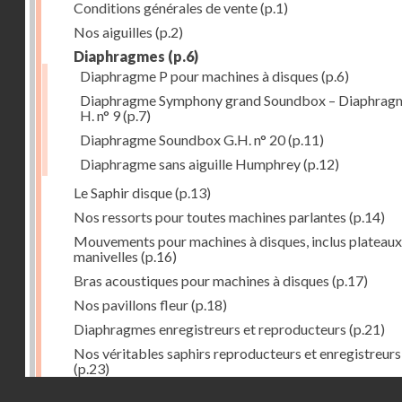
Conditions générales de vente
(p.1)
Nos aiguilles
(p.2)
Diaphragmes
(p.6)
Diaphragme P pour machines à disques
(p.6)
Diaphragme Symphony grand Soundbox – Diaphrag
H. n° 9
(p.7)
Diaphragme Soundbox G.H. n° 20
(p.11)
Diaphragme sans aiguille Humphrey
(p.12)
Le Saphir disque
(p.13)
Nos ressorts pour toutes machines parlantes
(p.14)
Mouvements pour machines à disques, inclus plateaux
manivelles
(p.16)
Bras acoustiques pour machines à disques
(p.17)
Nos pavillons fleur
(p.18)
Diaphragmes enregistreurs et reproducteurs
(p.21)
Nos véritables saphirs reproducteurs et enregistreurs
(p.23)
Droits réservés - CNAM
Faux saphirs pour reproducteurs et enregistreurs de