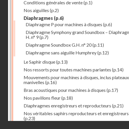
Conditions générales de vente
(p.1)
Nos aiguilles
(p.2)
Diaphragmes
(p.6)
Diaphragme P pour machines à disques
(p.6)
Diaphragme Symphony grand Soundbox – Diaphrag
H. n° 9
(p.7)
Diaphragme Soundbox G.H. n° 20
(p.11)
Diaphragme sans aiguille Humphrey
(p.12)
Le Saphir disque
(p.13)
Nos ressorts pour toutes machines parlantes
(p.14)
Mouvements pour machines à disques, inclus plateaux
manivelles
(p.16)
Bras acoustiques pour machines à disques
(p.17)
Nos pavillons fleur
(p.18)
Diaphragmes enregistreurs et reproducteurs
(p.21)
Nos véritables saphirs reproducteurs et enregistreurs
(p.23)
Droits réservés - CNAM
Faux saphirs pour reproducteurs et enregistreurs de