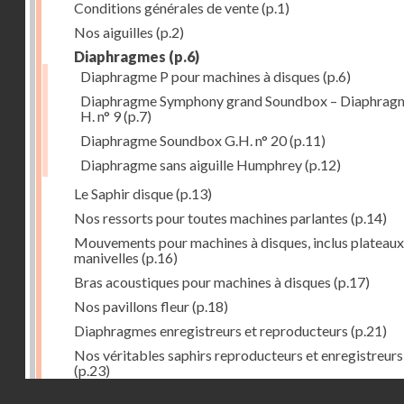
Conditions générales de vente
(p.1)
Nos aiguilles
(p.2)
Diaphragmes
(p.6)
Diaphragme P pour machines à disques
(p.6)
Diaphragme Symphony grand Soundbox – Diaphrag
H. n° 9
(p.7)
Diaphragme Soundbox G.H. n° 20
(p.11)
Diaphragme sans aiguille Humphrey
(p.12)
Le Saphir disque
(p.13)
Nos ressorts pour toutes machines parlantes
(p.14)
Mouvements pour machines à disques, inclus plateaux
manivelles
(p.16)
Bras acoustiques pour machines à disques
(p.17)
Nos pavillons fleur
(p.18)
Diaphragmes enregistreurs et reproducteurs
(p.21)
Nos véritables saphirs reproducteurs et enregistreurs
(p.23)
Droits réservés - CNAM
Faux saphirs pour reproducteurs et enregistreurs de