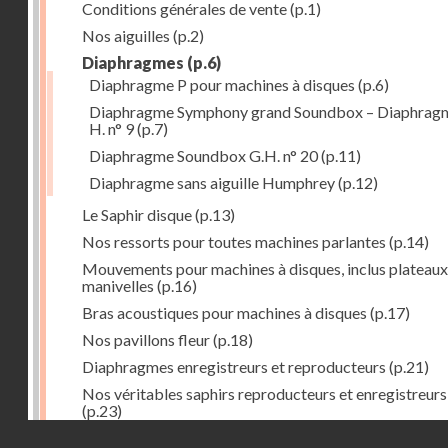
Conditions générales de vente
(p.1)
Nos aiguilles
(p.2)
Diaphragmes
(p.6)
Diaphragme P pour machines à disques
(p.6)
Diaphragme Symphony grand Soundbox – Diaphrag
H. n° 9
(p.7)
Diaphragme Soundbox G.H. n° 20
(p.11)
Diaphragme sans aiguille Humphrey
(p.12)
Le Saphir disque
(p.13)
Nos ressorts pour toutes machines parlantes
(p.14)
Mouvements pour machines à disques, inclus plateaux
manivelles
(p.16)
Bras acoustiques pour machines à disques
(p.17)
Nos pavillons fleur
(p.18)
Diaphragmes enregistreurs et reproducteurs
(p.21)
Nos véritables saphirs reproducteurs et enregistreurs
(p.23)
Droits réservés - CNAM
Faux saphirs pour reproducteurs et enregistreurs de