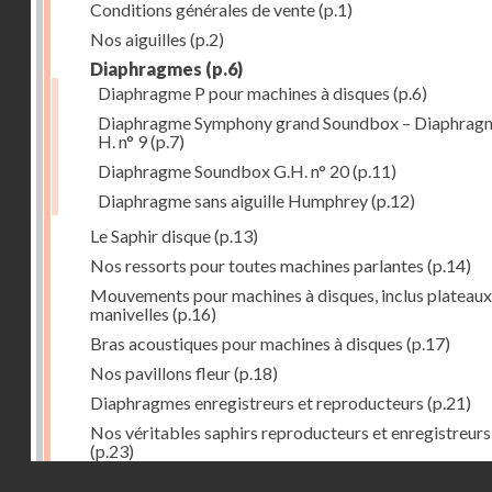
Conditions générales de vente
(p.1)
Nos aiguilles
(p.2)
Diaphragmes
(p.6)
Diaphragme P pour machines à disques
(p.6)
Diaphragme Symphony grand Soundbox – Diaphrag
H. n° 9
(p.7)
Diaphragme Soundbox G.H. n° 20
(p.11)
Diaphragme sans aiguille Humphrey
(p.12)
Le Saphir disque
(p.13)
Nos ressorts pour toutes machines parlantes
(p.14)
Mouvements pour machines à disques, inclus plateaux
manivelles
(p.16)
Bras acoustiques pour machines à disques
(p.17)
Nos pavillons fleur
(p.18)
Diaphragmes enregistreurs et reproducteurs
(p.21)
Nos véritables saphirs reproducteurs et enregistreurs
(p.23)
Droits réservés - CNAM
Faux saphirs pour reproducteurs et enregistreurs de