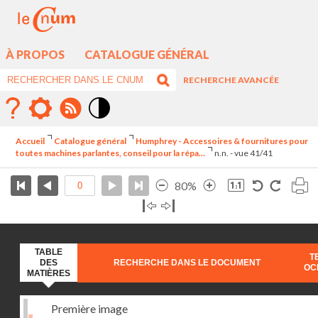
À PROPOS
CATALOGUE GÉNÉRAL
RECHERCHE AVANCÉE
Mode
contraste
Accueil
Catalogue général
Humphrey - Accessoires & fournitures pour
élévé
toutes machines parlantes, conseil pour la répa...
n.n. - vue 41/41
80%
TABLE
T
DES
RECHERCHE DANS LE DOCUMENT
OC
MATIÈRES
Première image