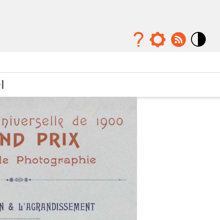
Mode
contraste
élévé