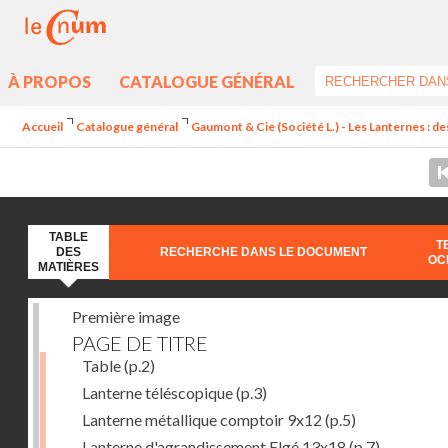
À PROPOS
CATALOGUE GÉNÉRAL
Accueil
Catalogue général
Gaumont & Cie (Société L.) - Les Lanternes : de
TABLE
T
DES
RECHERCHE DANS LE DOCUMENT
OC
MATIÈRES
Première image
PAGE DE TITRE
Table
(p.2)
Lanterne téléscopique
(p.3)
Lanterne métallique comptoir 9x12
(p.5)
Lanterne d'agrandissement Elgé 13x18
(p.7)