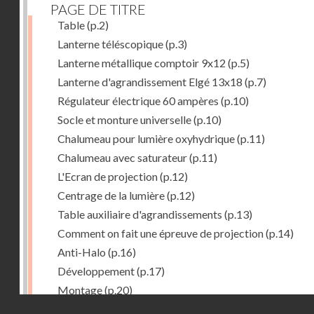
PAGE DE TITRE
Table
(p.2)
Lanterne téléscopique
(p.3)
Lanterne métallique comptoir 9x12
(p.5)
Lanterne d'agrandissement Elgé 13x18
(p.7)
Régulateur électrique 60 ampères
(p.10)
Socle et monture universelle
(p.10)
Chalumeau pour lumière oxyhydrique
(p.11)
Chalumeau avec saturateur
(p.11)
L'Ecran de projection
(p.12)
Centrage de la lumière
(p.12)
Table auxiliaire d'agrandissements
(p.13)
Comment on fait une épreuve de projection
(p.14)
Anti-Halo
(p.16)
Développement
(p.17)
Montage
(p.20)
Droits réservés - CNAM
Virage en tons bleus
(p.22)