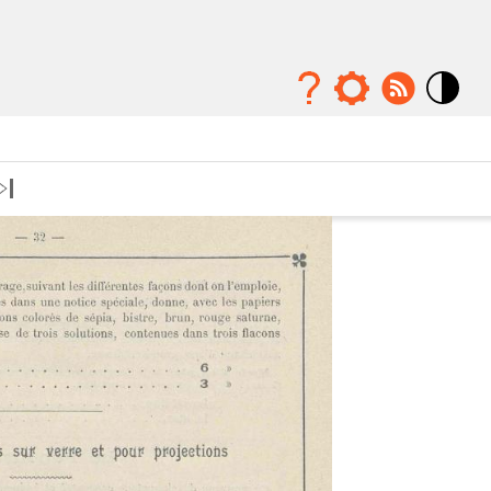
Mode
contraste
élévé