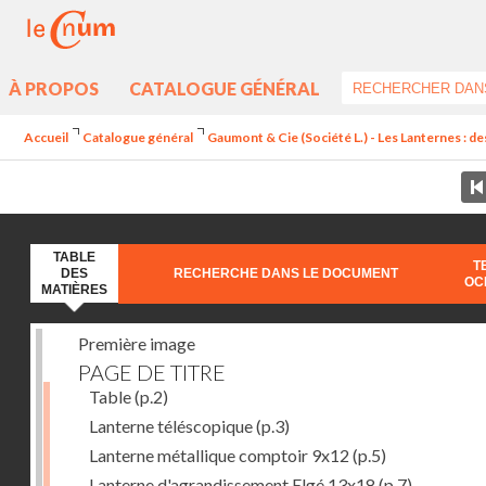
À PROPOS
CATALOGUE GÉNÉRAL
Accueil
Catalogue général
Gaumont & Cie (Société L.) - Les Lanternes : de
TABLE
T
DES
RECHERCHE DANS LE DOCUMENT
OC
MATIÈRES
Première image
PAGE DE TITRE
Table
(p.2)
Lanterne téléscopique
(p.3)
Lanterne métallique comptoir 9x12
(p.5)
Lanterne d'agrandissement Elgé 13x18
(p.7)