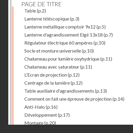
PAGE DE TITRE
Table
(p.2)
Lanterne téléscopique
(p.3)
Lanterne métallique comptoir 9x12
(p.5)
Lanterne d'agrandissement Elgé 13x18
(p.7)
Régulateur électrique 60 ampères
(p.10)
Socle et monture universelle
(p.10)
Chalumeau pour lumière oxyhydrique
(p.11)
Chalumeau avec saturateur
(p.11)
L'Ecran de projection
(p.12)
Centrage de la lumière
(p.12)
Table auxiliaire d'agrandissements
(p.13)
Comment on fait une épreuve de projection
(p.14)
Anti-Halo
(p.16)
Développement
(p.17)
Montage
(p.20)
Droits réservés - CNAM
Virage en tons bleus
(p.22)