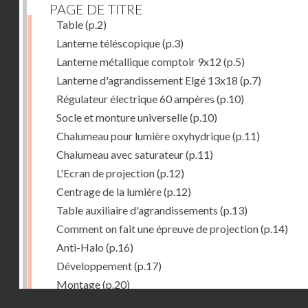
PAGE DE TITRE
Table
(p.2)
Lanterne téléscopique
(p.3)
Lanterne métallique comptoir 9x12
(p.5)
Lanterne d'agrandissement Elgé 13x18
(p.7)
Régulateur électrique 60 ampères
(p.10)
Socle et monture universelle
(p.10)
Chalumeau pour lumière oxyhydrique
(p.11)
Chalumeau avec saturateur
(p.11)
L'Ecran de projection
(p.12)
Centrage de la lumière
(p.12)
Table auxiliaire d'agrandissements
(p.13)
Comment on fait une épreuve de projection
(p.14)
Anti-Halo
(p.16)
Développement
(p.17)
Montage
(p.20)
Droits réservés - CNAM
Virage en tons bleus
(p.22)