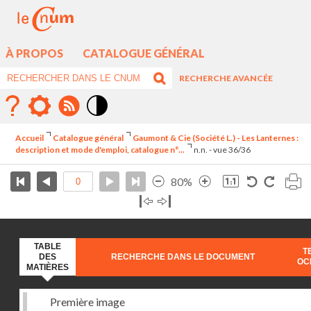
À PROPOS
CATALOGUE GÉNÉRAL
RECHERCHE AVANCÉE
Mode
contraste
Accueil
Catalogue général
Gaumont & Cie (Société L.) - Les Lanternes :
élévé
description et mode d'emploi, catalogue n°...
n.n. - vue 36/36
80%
TABLE
T
DES
RECHERCHE DANS LE DOCUMENT
OC
MATIÈRES
Première image