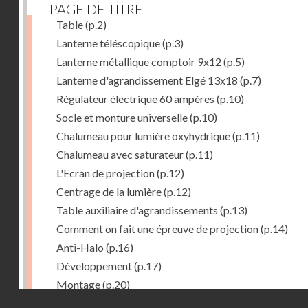
PAGE DE TITRE
Table
(p.2)
Lanterne téléscopique
(p.3)
Lanterne métallique comptoir 9x12
(p.5)
Lanterne d'agrandissement Elgé 13x18
(p.7)
Régulateur électrique 60 ampères
(p.10)
Socle et monture universelle
(p.10)
Chalumeau pour lumière oxyhydrique
(p.11)
Chalumeau avec saturateur
(p.11)
L'Ecran de projection
(p.12)
Centrage de la lumière
(p.12)
Table auxiliaire d'agrandissements
(p.13)
Comment on fait une épreuve de projection
(p.14)
Anti-Halo
(p.16)
Développement
(p.17)
Montage
(p.20)
Droits réservés - CNAM
Virage en tons bleus
(p.22)