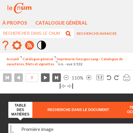
À PROPOS
CATALOGUE GÉNÉRAL
RECHERCHE AVANCÉE
Mode
contraste
Accueil
Catalogue général
Imprimerie Georges Lang - Catalogue de
élévé
caractères, filets et vignettes
n.n. - vue 1/132
110%
TABLE
T
DES
RECHERCHE DANS LE DOCUMENT
OC
MATIÈRES
Première image