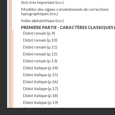
Avis très important
(n.n.)
Modèles des signes conventionnels de corrections
typographiques
(n.n.)
Index alphabétique
(n.n.)
PREMIÈRE PARTIE - CARACTÈRES CLASSIQUES
(
Didot romain
(p.9)
Didot romain
(p.10)
Didot romain
(p.11)
Didot romain
(p.12)
Didot romain
(p.13)
Didot italique
(p.14)
Didot italique
(p.15)
Didot italique
(p.16)
Didot italique
(p.17)
Didot italique
(p.18)
Didot italique
(p.19)
Égyptienne
(p.20)
Droits réservés - CNAM