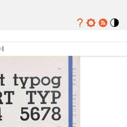
Mode
contraste
élévé