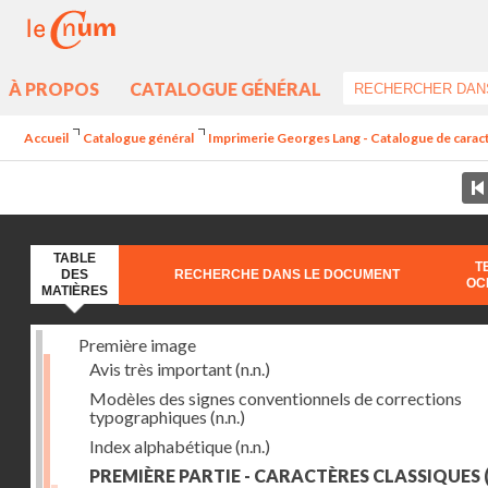
À PROPOS
CATALOGUE GÉNÉRAL
Accueil
Catalogue général
Imprimerie Georges Lang - Catalogue de caractè
TABLE
T
DES
RECHERCHE DANS LE DOCUMENT
OC
MATIÈRES
Première image
Avis très important
(n.n.)
Modèles des signes conventionnels de corrections
typographiques
(n.n.)
Index alphabétique
(n.n.)
PREMIÈRE PARTIE - CARACTÈRES CLASSIQUES
(