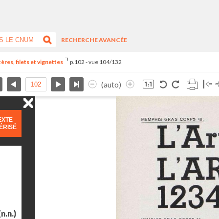
RECHERCHE AVANCÉE
res, filets et vignettes
p.102 - vue 104/132
(auto)
EXTE
ÉRISÉ
n.n.)