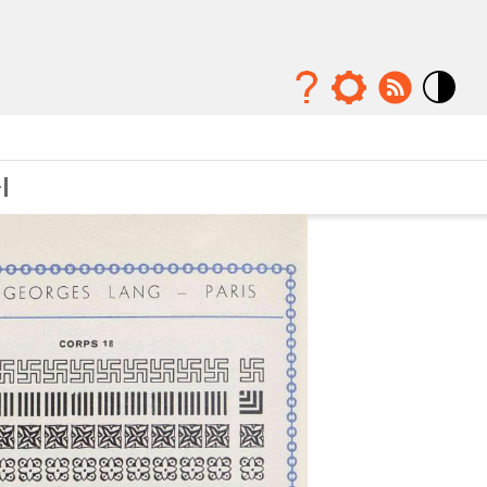
Mode
contraste
élévé