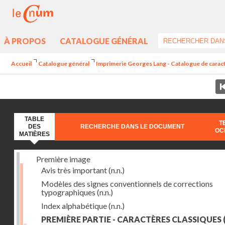
À PROPOS
CATALOGUE GÉNÉRAL
Accueil
Catalogue général
Imprimerie Georges Lang - Catalogue de caractè
TABLE
T
DES
RECHERCHE DANS LE DOCUMENT
OC
MATIÈRES
Première image
Avis très important
(n.n.)
Modèles des signes conventionnels de corrections
typographiques
(n.n.)
Index alphabétique
(n.n.)
PREMIÈRE PARTIE - CARACTÈRES CLASSIQUES
(