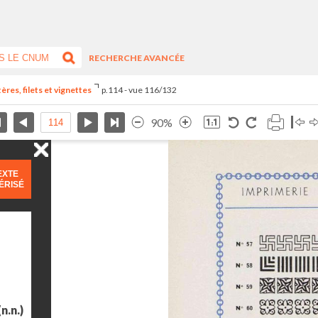
RECHERCHE AVANCÉE
res, filets et vignettes
p.114 - vue 116/132
90%
EXTE
ÉRISÉ
n.n.)