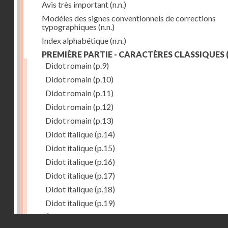
Avis très important
(n.n.)
Modèles des signes conventionnels de corrections
typographiques
(n.n.)
Index alphabétique
(n.n.)
PREMIÈRE PARTIE - CARACTÈRES CLASSIQUES
(
Didot romain
(p.9)
Didot romain
(p.10)
Didot romain
(p.11)
Didot romain
(p.12)
Didot romain
(p.13)
Didot italique
(p.14)
Didot italique
(p.15)
Didot italique
(p.16)
Didot italique
(p.17)
Didot italique
(p.18)
Didot italique
(p.19)
Égyptienne
(p.20)
Droits réservés - CNAM