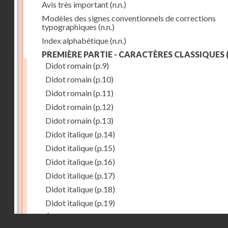
Avis très important
(n.n.)
Modèles des signes conventionnels de corrections
typographiques
(n.n.)
Index alphabétique
(n.n.)
PREMIÈRE PARTIE - CARACTÈRES CLASSIQUES
(
Didot romain
(p.9)
Didot romain
(p.10)
Didot romain
(p.11)
Didot romain
(p.12)
Didot romain
(p.13)
Didot italique
(p.14)
Didot italique
(p.15)
Didot italique
(p.16)
Didot italique
(p.17)
Didot italique
(p.18)
Didot italique
(p.19)
Égyptienne
(p.20)
Droits réservés - CNAM