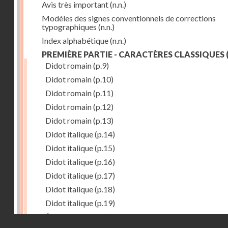
Avis très important
(n.n.)
Modèles des signes conventionnels de corrections
typographiques
(n.n.)
Index alphabétique
(n.n.)
PREMIÈRE PARTIE - CARACTÈRES CLASSIQUES
(
Didot romain
(p.9)
Didot romain
(p.10)
Didot romain
(p.11)
Didot romain
(p.12)
Didot romain
(p.13)
Didot italique
(p.14)
Didot italique
(p.15)
Didot italique
(p.16)
Didot italique
(p.17)
Didot italique
(p.18)
Didot italique
(p.19)
Égyptienne
(p.20)
Droits réservés - CNAM