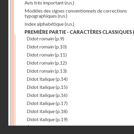
Avis très important
(n.n.)
Modèles des signes conventionnels de corrections
typographiques
(n.n.)
Index alphabétique
(n.n.)
PREMIÈRE PARTIE - CARACTÈRES CLASSIQUES
(
Didot romain
(p.9)
Didot romain
(p.10)
Didot romain
(p.11)
Didot romain
(p.12)
Didot romain
(p.13)
Didot italique
(p.14)
Didot italique
(p.15)
Didot italique
(p.16)
Didot italique
(p.17)
Didot italique
(p.18)
Didot italique
(p.19)
Égyptienne
(p.20)
Droits réservés - CNAM