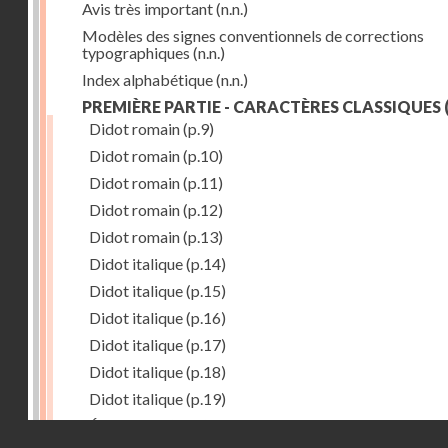
Avis très important
(n.n.)
Modèles des signes conventionnels de corrections
typographiques
(n.n.)
Index alphabétique
(n.n.)
PREMIÈRE PARTIE - CARACTÈRES CLASSIQUES
(
Didot romain
(p.9)
Didot romain
(p.10)
Didot romain
(p.11)
Didot romain
(p.12)
Didot romain
(p.13)
Didot italique
(p.14)
Didot italique
(p.15)
Didot italique
(p.16)
Didot italique
(p.17)
Didot italique
(p.18)
Didot italique
(p.19)
Égyptienne
(p.20)
Droits réservés - CNAM