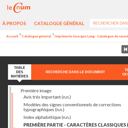
À PROPOS
CATALOGUE GÉNÉRAL
Accueil
Catalogue général
Imprimerie Georges Lang - Catalogue de caractè
TABLE
T
DES
RECHERCHE DANS LE DOCUMENT
OC
MATIÈRES
Première image
Avis très important
(n.n.)
Modèles des signes conventionnels de corrections
typographiques
(n.n.)
Index alphabétique
(n.n.)
PREMIÈRE PARTIE - CARACTÈRES CLASSIQUES
(