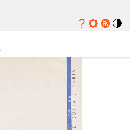
Mode
contraste
élévé