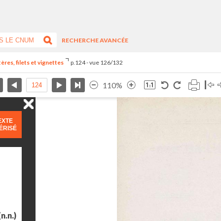
RECHERCHE AVANCÉE
res, filets et vignettes
p.124 - vue 126/132
110%
EXTE
ÉRISÉ
n.n.)