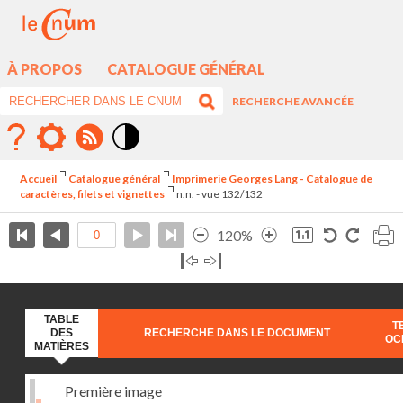
À PROPOS
CATALOGUE GÉNÉRAL
RECHERCHE AVANCÉE
Mode
contraste
Accueil
Catalogue général
Imprimerie Georges Lang - Catalogue de
élévé
caractères, filets et vignettes
n.n. - vue 132/132
120%
TABLE
T
DES
RECHERCHE DANS LE DOCUMENT
OC
MATIÈRES
Première image