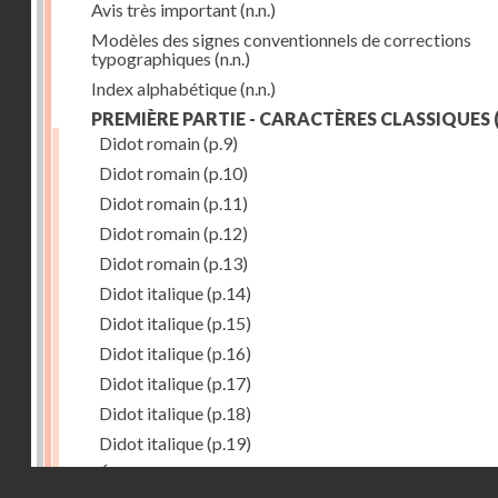
Avis très important
(n.n.)
Modèles des signes conventionnels de corrections
typographiques
(n.n.)
Index alphabétique
(n.n.)
PREMIÈRE PARTIE - CARACTÈRES CLASSIQUES
(
Didot romain
(p.9)
Didot romain
(p.10)
Didot romain
(p.11)
Didot romain
(p.12)
Didot romain
(p.13)
Didot italique
(p.14)
Didot italique
(p.15)
Didot italique
(p.16)
Didot italique
(p.17)
Didot italique
(p.18)
Didot italique
(p.19)
Égyptienne
(p.20)
Droits réservés - CNAM