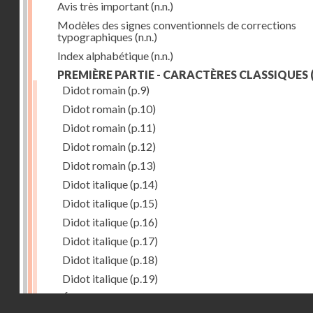
Avis très important
(n.n.)
Modèles des signes conventionnels de corrections
typographiques
(n.n.)
Index alphabétique
(n.n.)
PREMIÈRE PARTIE - CARACTÈRES CLASSIQUES
(
Didot romain
(p.9)
Didot romain
(p.10)
Didot romain
(p.11)
Didot romain
(p.12)
Didot romain
(p.13)
Didot italique
(p.14)
Didot italique
(p.15)
Didot italique
(p.16)
Didot italique
(p.17)
Didot italique
(p.18)
Didot italique
(p.19)
Égyptienne
(p.20)
Droits réservés - CNAM