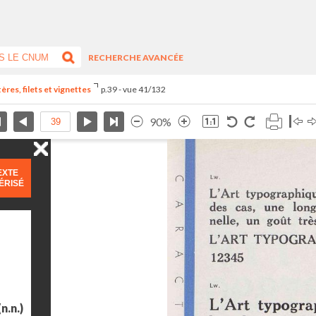
RECHERCHE AVANCÉE
res, filets et vignettes
p.39 - vue 41/132
90%
EXTE
ÉRISÉ
n.n.)