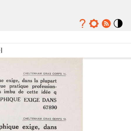
Mode
contraste
élévé