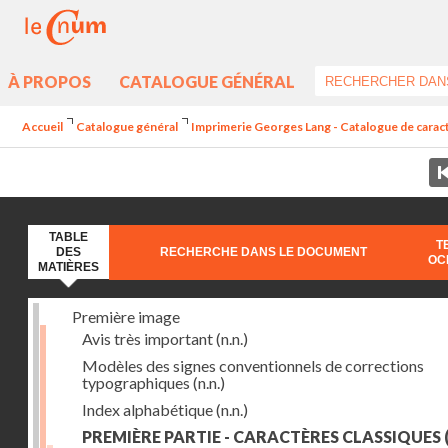
À PROPOS
CATALOGUE GÉNÉRAL
Accueil
Catalogue général
Imprimerie Georges Lang - Catalogue de caractè
TABLE
T
DES
RECHERCHE DANS LE DOCUMENT
OC
MATIÈRES
Première image
Avis très important
(n.n.)
Modèles des signes conventionnels de corrections
typographiques
(n.n.)
Index alphabétique
(n.n.)
PREMIÈRE PARTIE - CARACTÈRES CLASSIQUES
(