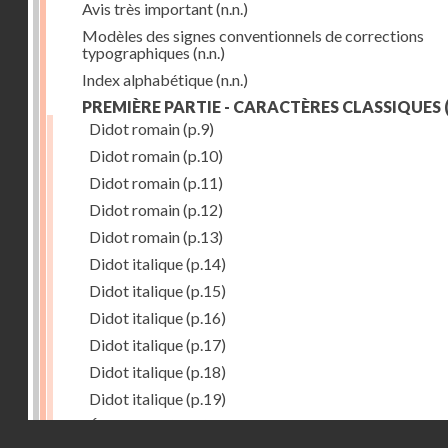
Avis très important
(n.n.)
Modèles des signes conventionnels de corrections
typographiques
(n.n.)
Index alphabétique
(n.n.)
PREMIÈRE PARTIE - CARACTÈRES CLASSIQUES
(
Didot romain
(p.9)
Didot romain
(p.10)
Didot romain
(p.11)
Didot romain
(p.12)
Didot romain
(p.13)
Didot italique
(p.14)
Didot italique
(p.15)
Didot italique
(p.16)
Didot italique
(p.17)
Didot italique
(p.18)
Didot italique
(p.19)
Égyptienne
(p.20)
Droits réservés - CNAM