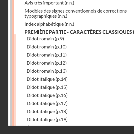
Avis très important
(n.n.)
Modèles des signes conventionnels de corrections
typographiques
(n.n.)
Index alphabétique
(n.n.)
PREMIÈRE PARTIE - CARACTÈRES CLASSIQUES
(
Didot romain
(p.9)
Didot romain
(p.10)
Didot romain
(p.11)
Didot romain
(p.12)
Didot romain
(p.13)
Didot italique
(p.14)
Didot italique
(p.15)
Didot italique
(p.16)
Didot italique
(p.17)
Didot italique
(p.18)
Didot italique
(p.19)
Égyptienne
(p.20)
Droits réservés - CNAM