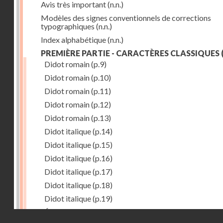
Avis très important
(n.n.)
Modèles des signes conventionnels de corrections
typographiques
(n.n.)
Index alphabétique
(n.n.)
PREMIÈRE PARTIE - CARACTÈRES CLASSIQUES
(
Didot romain
(p.9)
Didot romain
(p.10)
Didot romain
(p.11)
Didot romain
(p.12)
Didot romain
(p.13)
Didot italique
(p.14)
Didot italique
(p.15)
Didot italique
(p.16)
Didot italique
(p.17)
Didot italique
(p.18)
Didot italique
(p.19)
Égyptienne
(p.20)
Droits réservés - CNAM