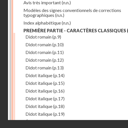
Avis très important
(n.n.)
Modèles des signes conventionnels de corrections
typographiques
(n.n.)
Index alphabétique
(n.n.)
PREMIÈRE PARTIE - CARACTÈRES CLASSIQUES
(
Didot romain
(p.9)
Didot romain
(p.10)
Didot romain
(p.11)
Didot romain
(p.12)
Didot romain
(p.13)
Didot italique
(p.14)
Didot italique
(p.15)
Didot italique
(p.16)
Didot italique
(p.17)
Didot italique
(p.18)
Didot italique
(p.19)
Égyptienne
(p.20)
Droits réservés - CNAM