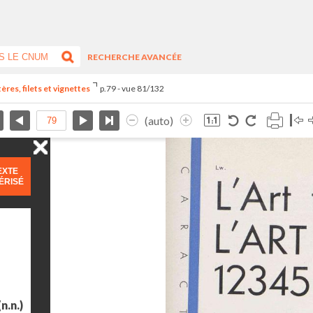
RECHERCHE AVANCÉE
res, filets et vignettes
p.79 - vue 81/132
(auto)
EXTE
ÉRISÉ
n.n.)