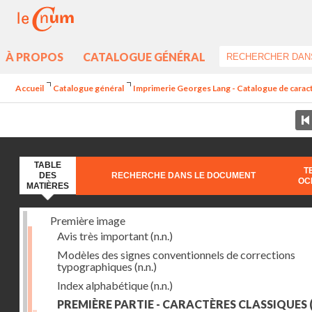
À PROPOS
CATALOGUE GÉNÉRAL
Accueil
Catalogue général
Imprimerie Georges Lang - Catalogue de caractè
TABLE
T
DES
RECHERCHE DANS LE DOCUMENT
OC
MATIÈRES
Première image
Avis très important
(n.n.)
Modèles des signes conventionnels de corrections
typographiques
(n.n.)
Index alphabétique
(n.n.)
PREMIÈRE PARTIE - CARACTÈRES CLASSIQUES
(