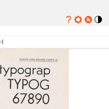
Mode
contraste
élévé