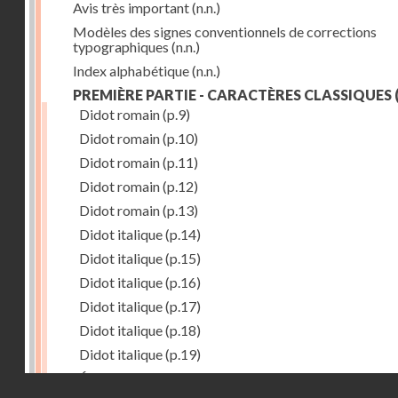
Avis très important
(n.n.)
Modèles des signes conventionnels de corrections
typographiques
(n.n.)
Index alphabétique
(n.n.)
PREMIÈRE PARTIE - CARACTÈRES CLASSIQUES
(
Didot romain
(p.9)
Didot romain
(p.10)
Didot romain
(p.11)
Didot romain
(p.12)
Didot romain
(p.13)
Didot italique
(p.14)
Didot italique
(p.15)
Didot italique
(p.16)
Didot italique
(p.17)
Didot italique
(p.18)
Didot italique
(p.19)
Égyptienne
(p.20)
Droits réservés - CNAM