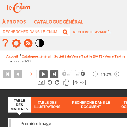
À PROPOS
CATALOGUE GÉNÉRAL
RECHERCHE AVANCÉE
Mode
contraste
Accueil
Catalogue général
Société du Verre Textile (SVT) - Verre Textile
élévé
n.n. - vue 1/27
110%
TABLE
TABLE DES
RECHERCHE DANS LE
T
DES
ILLUSTRATIONS
DOCUMENT
OC
MATIÈRES
Première image