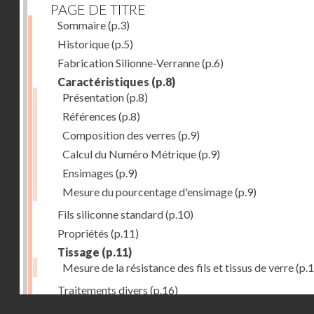
PAGE DE TITRE
Sommaire
(p.3)
Historique
(p.5)
Fabrication Silionne-Verranne
(p.6)
Caractéristiques
(p.8)
Présentation
(p.8)
Références
(p.8)
Composition des verres
(p.9)
Calcul du Numéro Métrique
(p.9)
Ensimages
(p.9)
Mesure du pourcentage d'ensimage
(p.9)
Fils siliconne standard
(p.10)
Propriétés
(p.11)
Tissage
(p.11)
Mesure de la résistance des fils et tissus de verre
(p.1
Traitements divers
(p.16)
Droits réservés - CNAM
Aplications
(p.17)