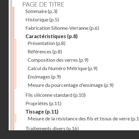
PAGE DE TITRE
Sommaire
(p.3)
Historique
(p.5)
Fabrication Silionne-Verranne
(p.6)
Caractéristiques
(p.8)
Présentation
(p.8)
Références
(p.8)
Composition des verres
(p.9)
Calcul du Numéro Métrique
(p.9)
Ensimages
(p.9)
Mesure du pourcentage d'ensimage
(p.9)
Fils siliconne standard
(p.10)
Propriétés
(p.11)
Tissage
(p.11)
Mesure de la résistance des fils et tissus de verre
(p.1
Traitements divers
(p.16)
Droits réservés - CNAM
Aplications
(p.17)