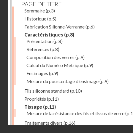
PAGE DE TITRE
Sommaire
(p.3)
Historique
(p.5)
Fabrication Silionne-Verranne
(p.6)
Caractéristiques
(p.8)
Présentation
(p.8)
Références
(p.8)
Composition des verres
(p.9)
Calcul du Numéro Métrique
(p.9)
Ensimages
(p.9)
Mesure du pourcentage d'ensimage
(p.9)
Fils siliconne standard
(p.10)
Propriétés
(p.11)
Tissage
(p.11)
Mesure de la résistance des fils et tissus de verre
(p.1
Traitements divers
(p.16)
Droits réservés - CNAM
Aplications
(p.17)