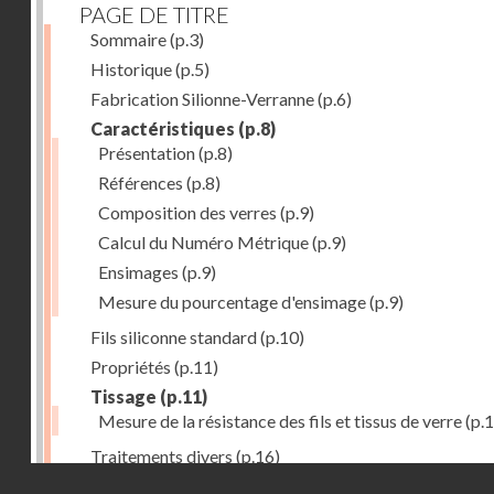
PAGE DE TITRE
Sommaire
(p.3)
Historique
(p.5)
Fabrication Silionne-Verranne
(p.6)
Caractéristiques
(p.8)
Présentation
(p.8)
Références
(p.8)
Composition des verres
(p.9)
Calcul du Numéro Métrique
(p.9)
Ensimages
(p.9)
Mesure du pourcentage d'ensimage
(p.9)
Fils siliconne standard
(p.10)
Propriétés
(p.11)
Tissage
(p.11)
Mesure de la résistance des fils et tissus de verre
(p.1
Traitements divers
(p.16)
Droits réservés - CNAM
Aplications
(p.17)