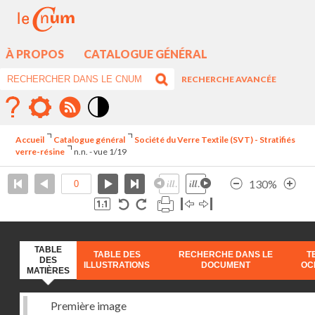
À PROPOS
CATALOGUE GÉNÉRAL
RECHERCHE AVANCÉE
Mode
contraste
Accueil
Catalogue général
Société du Verre Textile (SVT) - Stratifiés
élévé
verre-résine
n.n. - vue 1/19
130%
TABLE
TABLE DES
RECHERCHE DANS LE
T
DES
ILLUSTRATIONS
DOCUMENT
OC
MATIÈRES
Première image