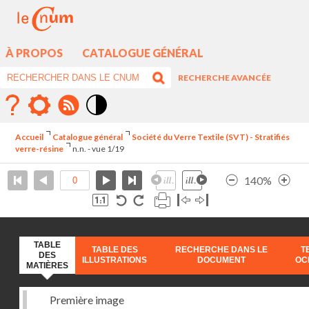
À PROPOS
CATALOGUE GÉNÉRAL
RECHERCHE AVANCÉE
Mode
contraste
Accueil
Catalogue général
Société du Verre Textile (SVT) - Stratifiés
élévé
verre-résine
n.n. - vue 1/19
140%
TABLE
TABLE DES
RECHERCHE DANS LE
T
DES
ILLUSTRATIONS
DOCUMENT
OC
MATIÈRES
Première image